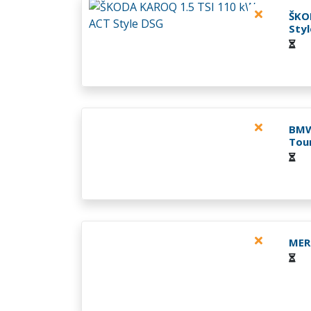
ŠKO
Sty
BMW
Tou
MER