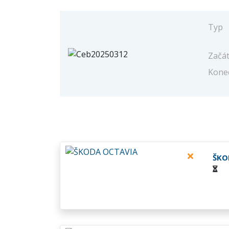
Typ
Začá
Kone
ŠKO