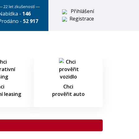
― 22 let zkušeností ―
Přihlášení
Nabídka -
146
Registrace
Prodáno -
52 917
ci
Chci
í leasing
prověřit auto