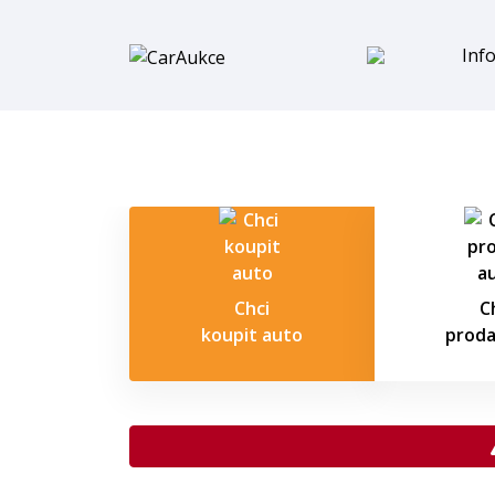
Inf
Chci
C
koupit auto
proda