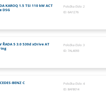
DA KAROQ 1.5 TSI 110 kW ACT
Položka číslo: 2
le DSG
ID: 6AI1276
 ŘADA 5 3.0 530d xDrive AT
Položka číslo: 3
ring
ID: 7AL4093
CEDES-BENZ C
Položka číslo: 4
ID: 8AF8014