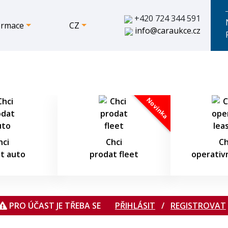
+420 724 344 591
ormace
CZ
info@caraukce.cz
07.08.2026 12:42:56
Novinka
hci
Chci
Ch
t auto
prodat fleet
operativn
PRO ÚČAST JE TŘEBA SE
PŘIHLÁSIT
/
REGISTROVAT