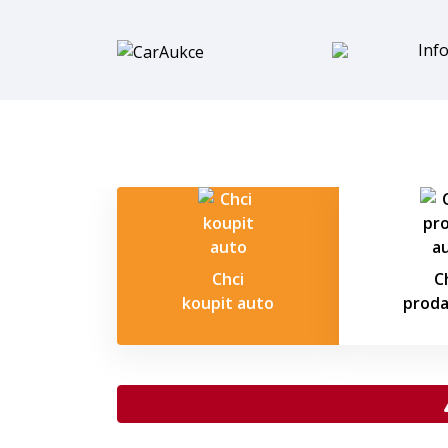
Inf
Chci
C
koupit auto
proda