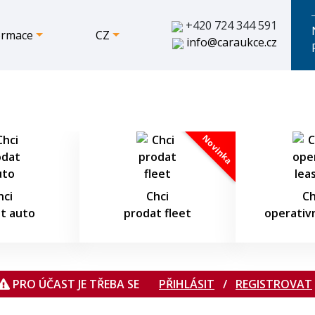
+420 724 344 591
ormace
CZ
info@caraukce.cz
09.08.2026 13:56:37
Novinka
hci
Chci
Ch
t auto
prodat fleet
operativn
PRO ÚČAST JE TŘEBA SE
PŘIHLÁSIT
/
REGISTROVAT