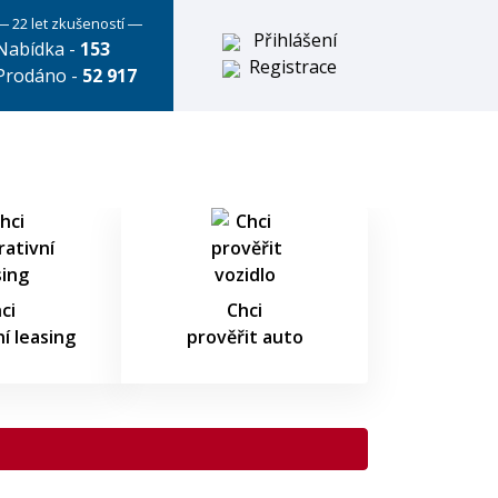
― 22 let zkušeností ―
Přihlášení
Nabídka -
153
Registrace
Prodáno -
52 917
ci
Chci
í leasing
prověřit auto