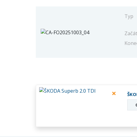
Typ
Začá
Kone
ŠKO