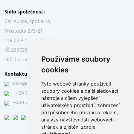
Sídlo společnosti
Car Aukce, spol. s.r.o.
Mostecká 273/21
118 00 Praha 1, Malá Strana
IČ: 26972697
Používáme soubory
DIČ: CZ 26972697
cookies
Kontaktujte nás
info@caraukce.cz
Tyto webové stránky používají
soubory cookies a další sledovací
+420 724 344 591
nástroje s cílem vylepšení
+420 725 394 751
uživatelského prostředí, zobrazení
přizpůsobeného obsahu a reklam,
analýzy návštěvnosti webových
stránek a zjištění zdroje